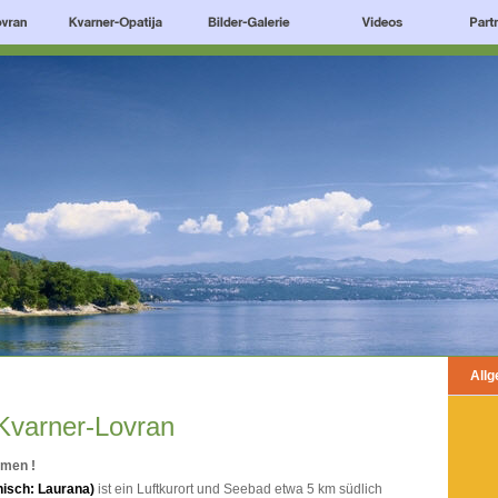
All
-Kvarner-Lovran
mmen !
enisch: Laurana)
ist ein Luftkurort und Seebad etwa 5 km südlich