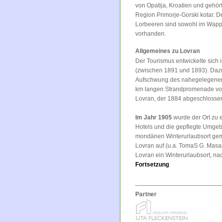
von Opatija, Kroatien und gehört
Region Primorje-Gorski kotar. De
Lorbeeren sind sowohl im Wapp
vorhanden.
Allgemeines zu Lovran
Der Tourismus entwickelte sich 
(zwischen 1891 und 1893). Dazu 
Aufschwung des nahegelegenen O
km langen Strandpromenade von
Lovran, der 1884 abgeschlosse
Im Jahr 1905
wurde der Ort zu ei
Hotels und die gepflegte Umge
mondänen Winterurlaubsort gema
Lovran auf (u.a. TomaS G. Masar
Lovran ein Winterurlaubsort, na
Fortsetzung
Partner