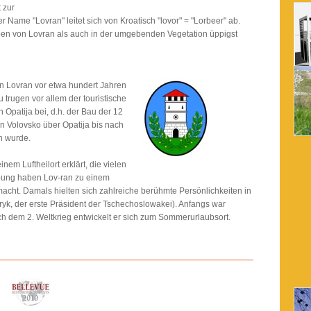
 zur
r Name "Lovran" leitet sich von Kroatisch "lovor" = "Lorbeer" ab.
en von Lovran als auch in der umgebenden Vegetation üppigst
in Lovran vor etwa hundert Jahren
trugen vor allem der touristische
patija bei, d.h. der Bau der 12
 Volovsko über Opatija bis nach
n wurde.
nem Luftheilort erklärt, die vielen
bung haben Lov-ran zu einem
cht. Damals hielten sich zahlreiche berühmte Persönlichkeiten in
yk, der erste Präsident der Tschechoslowakei). Anfangs war
ch dem 2. Weltkrieg entwickelt er sich zum Sommerurlaubsort.