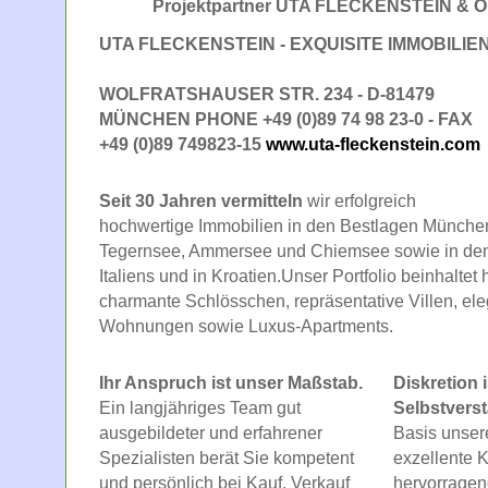
Projektpartner UTA FLECKENSTEIN & 
UTA FLECKENSTEIN - EXQUISITE IMMOBILIE
WOLFRATSHAUSER STR. 234 - D-81479
MÜNCHEN PHONE +49 (0)89 74 98 23-0 - FAX
+49 (0)89 749823-15
www.uta-fleckenstein.com
Seit 30 Jahren vermitteln
wir erfolgreich
hochwertige Immobilien in den Bestlagen Münche
Tegernsee, Ammersee und Chiemsee sowie in den
Italiens und in Kroatien.Unser Portfolio beinhaltet
charmante Schlösschen, repräsentative Villen, el
Wohnungen sowie Luxus-Apartments.
Ihr Anspruch ist unser Maßstab.
Diskretion
Ein langjähriges Team gut
Selbstverst
ausgebildeter und erfahrener
Basis unsere
Spezialisten berät Sie kompetent
exzellente 
und persönlich bei Kauf, Verkauf
hervorragen